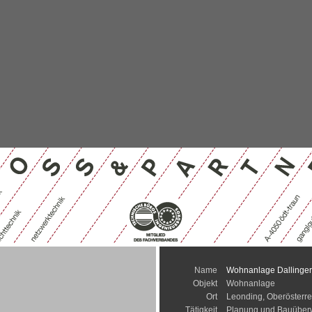
Name
Wohnanlage Dallinger
Objekt
Wohnanlage
Ort
Leonding, Oberösterre
Tätigkeit
Planung und Bauübe