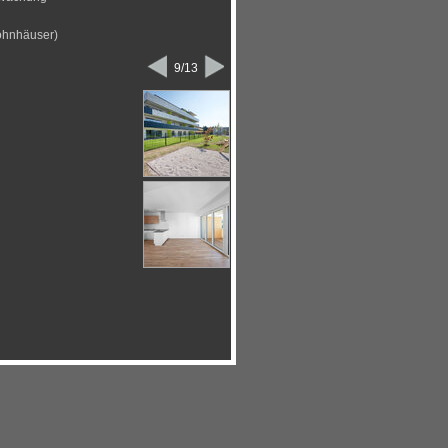
hnhäuser)
9/13