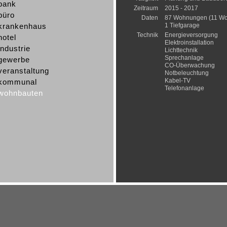
bank
Zeitraum
2015 - 2017
büro
Daten
87 Wohnungen (11 Wo
krankenhaus
1 Tiefgarage
Technik
Energieversorgung
hotel
Elektroinstallation
industrie
Lichttechnik
Sprechanlage
gewerbe
CO-Überwachung
veranstaltung
Notbeleuchtung
Kabel-TV
kommunal
Telefonanlage
wohnbauten