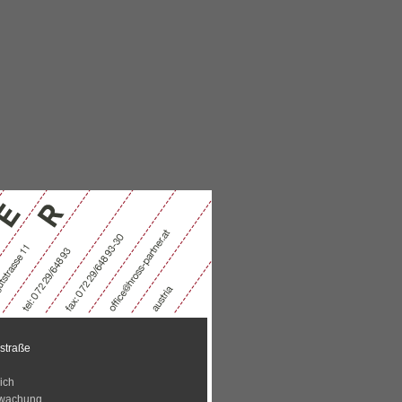
straße
ich
rwachung